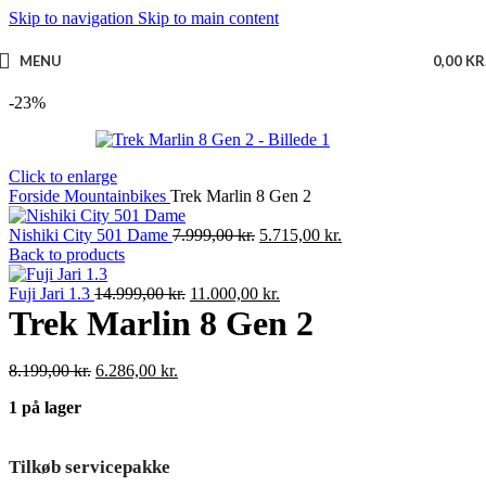
Skip to navigation
Skip to main content
MENU
0,00
KR
-23%
Click to enlarge
Forside
Mountainbikes
Trek Marlin 8 Gen 2
Den
Den
Nishiki City 501 Dame
7.999,00
kr.
5.715,00
kr.
oprindelige
aktuelle
Back to products
pris
pris
Den
var:
Den
er:
Fuji Jari 1.3
14.999,00
kr.
11.000,00
kr.
oprindelige
7.999,00 kr..
aktuelle
5.715,00 kr..
Trek Marlin 8 Gen 2
pris
pris
var:
er:
Den
Den
8.199,00
kr.
6.286,00
kr.
14.999,00 kr..
11.000,00 kr..
oprindelige
aktuelle
1 på lager
pris
pris
var:
er:
8.199,00 kr..
6.286,00 kr..
Tilkøb servicepakke