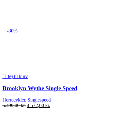
-30%
Tilføj til kurv
Brooklyn Wythe Single Speed
Herrecykler
,
Singlespeed
Den
Den
6.499,00
kr.
4.572,00
kr.
oprindelige
aktuelle
pris
pris
var:
er:
6.499,00 kr..
4.572,00 kr..