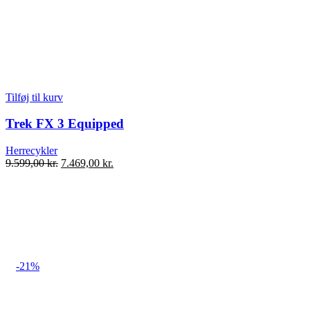
Tilføj til kurv
Trek FX 3 Equipped
Herrecykler
Den
Den
9.599,00
kr.
7.469,00
kr.
oprindelige
aktuelle
pris
pris
var:
er:
9.599,00 kr..
7.469,00 kr..
-21%