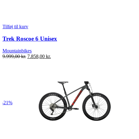
Tilføj til kurv
Trek Roscoe 6 Unisex
Mountainbikes
Den
Den
9.999,00
kr.
7.858,00
kr.
oprindelige
aktuelle
pris
pris
var:
er:
9.999,00 kr..
7.858,00 kr..
-21%