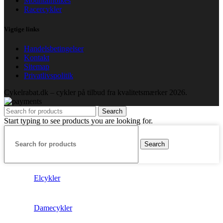
Mountainbikes
Racercykler
Vigtige links
Handelsbetingelser
Kontakt
Sitemap
Privatlivspolitik
Cykelrabat.dk – cykler på tilbud fra kvalitetsmærker
2026.
Search
Start typing to see products you are looking for.
Search
Elcykler
Damecykler