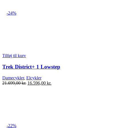
-24%
Tilføj til kurv
Trek District+ 1 Lowstep
Damecykler
,
Elcykler
Den
Den
21.699,00
kr.
16.596,00
kr.
oprindelige
aktuelle
pris
pris
var:
er:
21.699,00 kr..
16.596,00 kr..
-22%