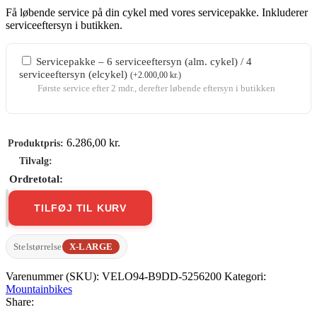
Få løbende service på din cykel med vores servicepakke. Inkluderer
serviceeftersyn i butikken.
Servicepakke – 6 serviceeftersyn (alm. cykel) / 4
serviceeftersyn (elcykel)
(
+
2.000,00
kr.
)
Første service efter 2 mdr., derefter løbende eftersyn i butikken
6.286,00
kr.
TILFØJ TIL KURV
Trek
Marlin
8
Stelstørrelse
X-LARGE
Gen
2
Varenummer (SKU):
VELO94-B9DD-5256200
Kategori:
antal
Mountainbikes
Share: