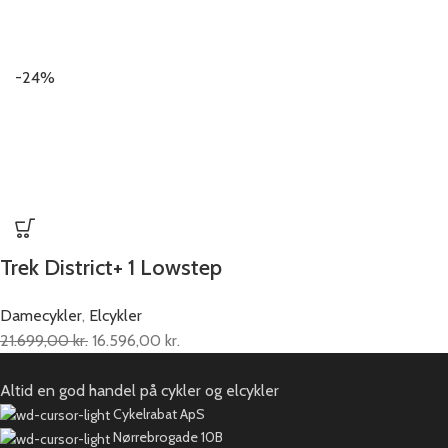
-24%
Trek District+ 1 Lowstep
Damecykler
,
Elcykler
21.699,00
kr.
16.596,00
kr.
Altid en god handel på cykler og elcykler
Cykelrabat ApS
Nørrebrogade 10B