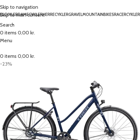
Skip to navigation
Skip to main content
ELCYKLER
DAMECYKLER
HERRECYKLER
GRAVEL
MOUNTAINBIKES
RACERCYKLER
Search
0
items
0,00
kr.
Menu
0
items
0,00
kr.
-23%