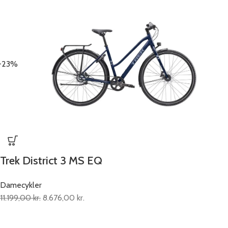
-23%
Trek District 3 MS EQ
Damecykler
11.199,00
kr.
8.676,00
kr.