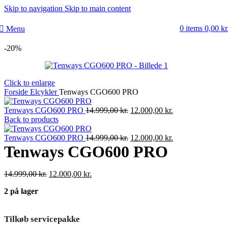
Skip to navigation
Skip to main content
0
items
0,00
kr
Menu
-20%
Click to enlarge
Forside
Elcykler
Tenways CGO600 PRO
Den
Den
Tenways CGO600 PRO
14.999,00
kr.
12.000,00
kr.
oprindelige
aktuelle
Back to products
pris
pris
var:
Den
er:
Den
Tenways CGO600 PRO
14.999,00
kr.
12.000,00
kr.
14.999,00 kr..
oprindelige
12.000,00 kr..
aktuelle
Tenways CGO600 PRO
pris
pris
var:
er:
Den
Den
14.999,00
kr.
12.000,00
kr.
14.999,00 kr..
12.000,00 kr..
oprindelige
aktuelle
2 på lager
pris
pris
var:
er:
14.999,00 kr..
12.000,00 kr..
Tilkøb servicepakke