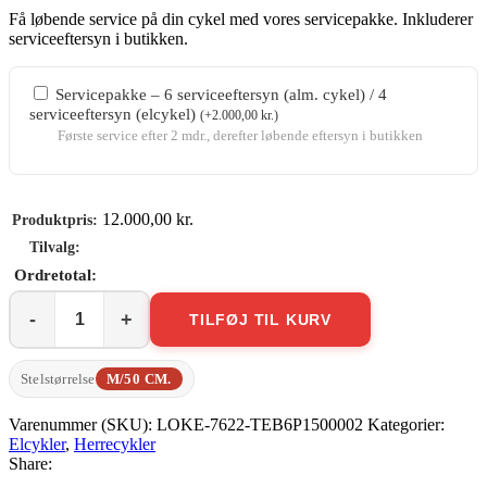
Få løbende service på din cykel med vores servicepakke. Inkluderer
serviceeftersyn i butikken.
Servicepakke – 6 serviceeftersyn (alm. cykel) / 4
serviceeftersyn (elcykel)
(
+
2.000,00
kr.
)
Første service efter 2 mdr., derefter løbende eftersyn i butikken
12.000,00
kr.
TILFØJ TIL KURV
Tenways
CGO600
PRO
Stelstørrelse
M/50 CM.
antal
Varenummer (SKU):
LOKE-7622-TEB6P1500002
Kategorier:
Elcykler
,
Herrecykler
Share: