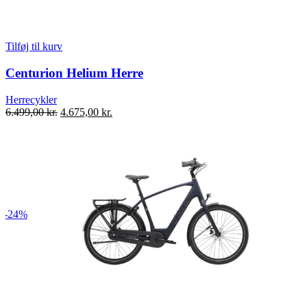
Tilføj til kurv
Centurion Helium Herre
Herrecykler
Den
Den
6.499,00
kr.
4.675,00
kr.
oprindelige
aktuelle
pris
pris
var:
er:
6.499,00 kr..
4.675,00 kr..
-24%