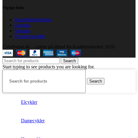
Vigtige links
Handelsbetingelser
Kontakt
Sitemap
Privatlivspolitik
Cykelrabat.dk – cykler på tilbud fra kvalitetsmærker
2026.
Search
Start typing to see products you are looking for.
Search
Elcykler
Damecykler