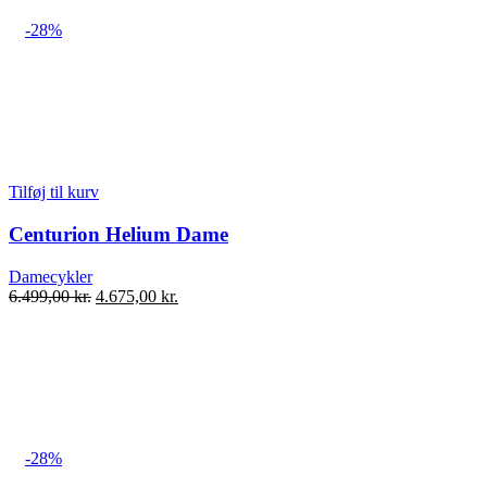
-28%
Tilføj til kurv
Centurion Helium Dame
Damecykler
Den
Den
6.499,00
kr.
4.675,00
kr.
oprindelige
aktuelle
pris
pris
var:
er:
6.499,00 kr..
4.675,00 kr..
-28%