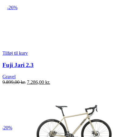
-26%
Tilføj til kurv
Fuji Jari 2.3
Gravel
Den
Den
9.899,00
kr.
7.286,00
kr.
oprindelige
aktuelle
pris
pris
var:
er:
9.899,00 kr..
7.286,00 kr..
-20%