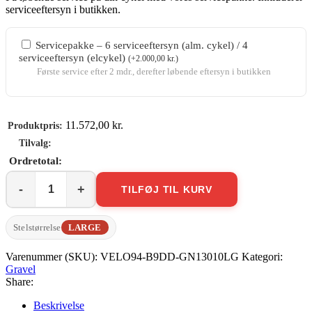
serviceeftersyn i butikken.
Servicepakke – 6 serviceeftersyn (alm. cykel) / 4
serviceeftersyn (elcykel)
(
+
2.000,00
kr.
)
Første service efter 2 mdr., derefter løbende eftersyn i butikken
11.572,00
kr.
TILFØJ TIL KURV
Genesis
Tour
de
Stelstørrelse
LARGE
Fer
20
Varenummer (SKU):
VELO94-B9DD-GN13010LG
Kategori:
antal
Gravel
Share:
Beskrivelse