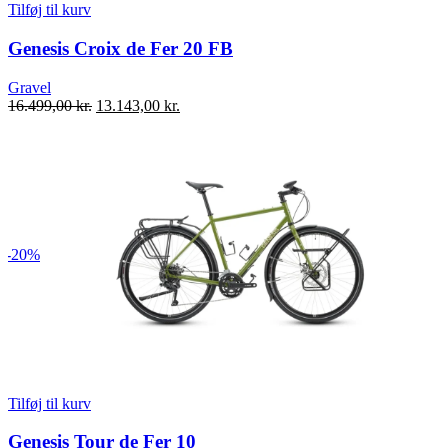
Tilføj til kurv
Genesis Croix de Fer 20 FB
Gravel
Den
Den
16.499,00
kr.
13.143,00
kr.
oprindelige
aktuelle
pris
pris
var:
er:
16.499,00 kr..
13.143,00 kr..
-20%
Tilføj til kurv
Genesis Tour de Fer 10