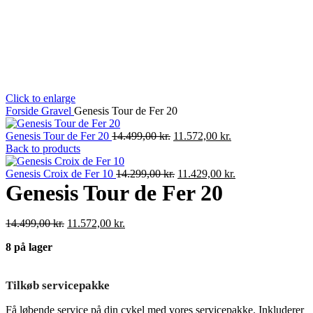
Click to enlarge
Forside
Gravel
Genesis Tour de Fer 20
Den
Den
Genesis Tour de Fer 20
14.499,00
kr.
11.572,00
kr.
oprindelige
aktuelle
Back to products
pris
pris
var:
Den
er:
Den
Genesis Croix de Fer 10
14.299,00
kr.
11.429,00
kr.
14.499,00 kr..
oprindelige
11.572,00 kr..
aktuelle
Genesis Tour de Fer 20
pris
pris
var:
er:
Den
Den
14.499,00
kr.
11.572,00
kr.
14.299,00 kr..
11.429,00 kr..
oprindelige
aktuelle
8 på lager
pris
pris
var:
er:
14.499,00 kr..
11.572,00 kr..
Tilkøb servicepakke
Få løbende service på din cykel med vores servicepakke. Inkluderer