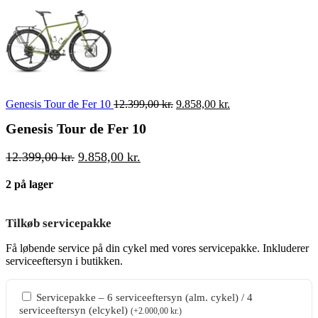
var:
er:
14.299,00 kr..
11.429,00 kr..
Den
Den
Genesis Tour de Fer 10
12.399,00
kr.
9.858,00
kr.
oprindelige
aktuelle
Genesis Tour de Fer 10
pris
pris
var:
er:
12.399,00 kr..
9.858,00 kr..
Den
Den
12.399,00
kr.
9.858,00
kr.
oprindelige
aktuelle
2 på lager
pris
pris
var:
er:
12.399,00 kr..
9.858,00 kr..
Tilkøb servicepakke
Få løbende service på din cykel med vores servicepakke. Inkluderer
serviceeftersyn i butikken.
Servicepakke – 6 serviceeftersyn (alm. cykel) / 4
serviceeftersyn (elcykel)
(
+
2.000,00
kr.
)