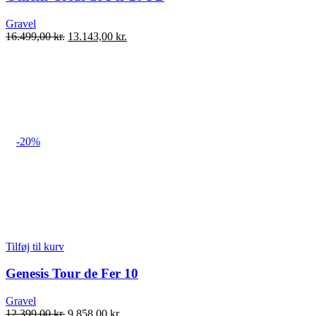
Gravel
Den
Den
16.499,00
kr.
13.143,00
kr.
oprindelige
aktuelle
pris
pris
var:
er:
16.499,00 kr..
13.143,00 kr..
-20%
Tilføj til kurv
Genesis Tour de Fer 10
Gravel
Den
Den
12.399,00
kr.
9.858,00
kr.