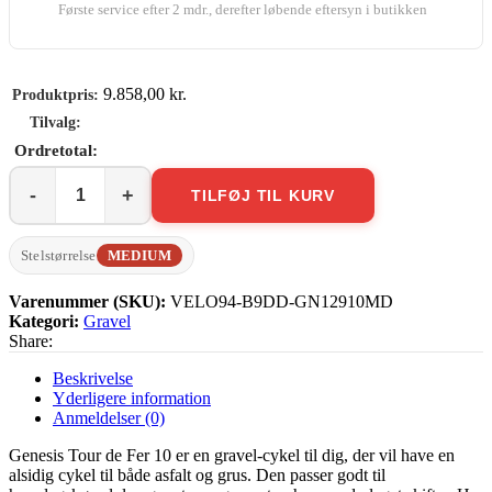
Første service efter 2 mdr., derefter løbende eftersyn i butikken
9.858,00
kr.
TILFØJ TIL KURV
Genesis
Tour
de
Stelstørrelse
MEDIUM
Fer
10
Varenummer (SKU):
VELO94-B9DD-GN12910MD
antal
Kategori:
Gravel
Share:
Beskrivelse
Yderligere information
Anmeldelser (0)
Genesis Tour de Fer 10 er en gravel-cykel til dig, der vil have en
alsidig cykel til både asfalt og grus. Den passer godt til