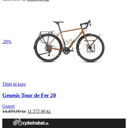
oprindelige
aktuelle
pris
pris
var:
er:
12.399,00 kr..
9.858,00 kr..
-20%
Tilføj til kurv
Genesis Tour de Fer 20
Gravel
Den
Den
14.499,00
kr.
11.572,00
kr.
oprindelige
aktuelle
pris
pris
var:
er: