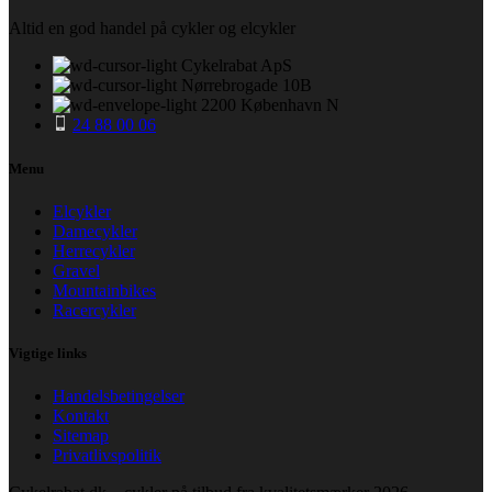
14.499,00 kr..
11.572,00 kr..
Altid en god handel på cykler og elcykler
Cykelrabat ApS
Nørrebrogade 10B
2200 København N
24 88 00 06
Menu
Elcykler
Damecykler
Herrecykler
Gravel
Mountainbikes
Racercykler
Vigtige links
Handelsbetingelser
Kontakt
Sitemap
Privatlivspolitik