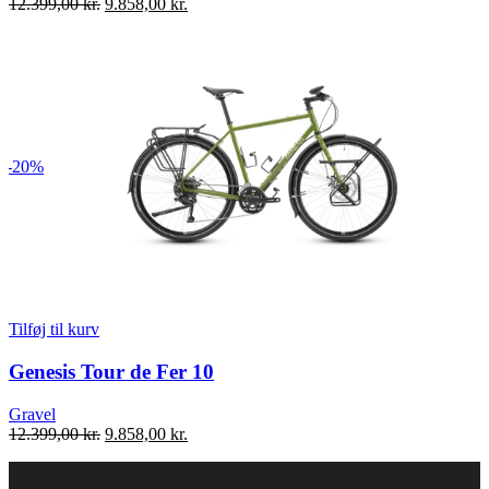
Den
Den
12.399,00
kr.
9.858,00
kr.
oprindelige
aktuelle
pris
pris
var:
er:
12.399,00 kr..
9.858,00 kr..
-20%
Tilføj til kurv
Genesis Tour de Fer 10
Gravel
Den
Den
12.399,00
kr.
9.858,00
kr.
oprindelige
aktuelle
pris
pris