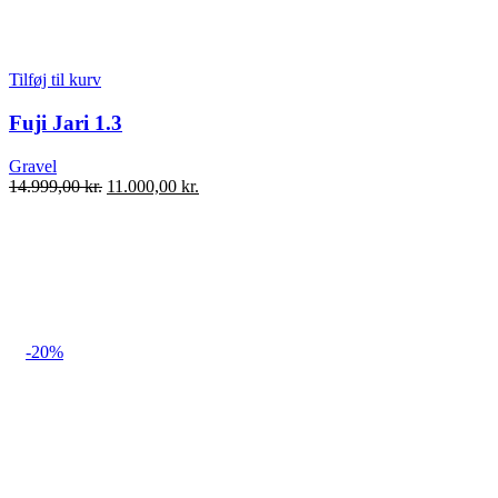
Tilføj til kurv
Fuji Jari 1.3
Gravel
Den
Den
14.999,00
kr.
11.000,00
kr.
oprindelige
aktuelle
pris
pris
var:
er:
14.999,00 kr..
11.000,00 kr..
-20%