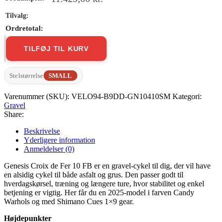
TILFØJ TIL KURV
Genesis
Croix
de
Stelstørrelse
SMALL
Fer
10
Varenummer (SKU):
VELO94-B9DD-GN10410SM
Kategori:
FB
Gravel
antal
Share:
Beskrivelse
Yderligere information
Anmeldelser (0)
Genesis Croix de Fer 10 FB er en gravel-cykel til dig, der vil have
en alsidig cykel til både asfalt og grus. Den passer godt til
hverdagskørsel, træning og længere ture, hvor stabilitet og enkel
betjening er vigtig. Her får du en 2025-model i farven Candy
Warhols og med Shimano Cues 1×9 gear.
Højdepunkter