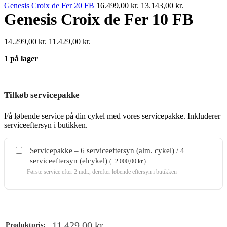
var:
Den
er:
Den
Genesis Croix de Fer 20 FB
16.499,00
kr.
13.143,00
kr.
23.999,00 kr..
oprindelige
19.286,00 kr..
aktuelle
Genesis Croix de Fer 10 FB
pris
pris
var:
er:
Den
Den
14.299,00
kr.
11.429,00
kr.
16.499,00 kr..
13.143,00 kr.
oprindelige
aktuelle
1 på lager
pris
pris
var:
er:
14.299,00 kr..
11.429,00 kr..
Tilkøb servicepakke
Få løbende service på din cykel med vores servicepakke. Inkluderer
serviceeftersyn i butikken.
Servicepakke – 6 serviceeftersyn (alm. cykel) / 4
serviceeftersyn (elcykel)
(
+
2.000,00
kr.
)
Første service efter 2 mdr., derefter løbende eftersyn i butikken
11.429,00
kr.