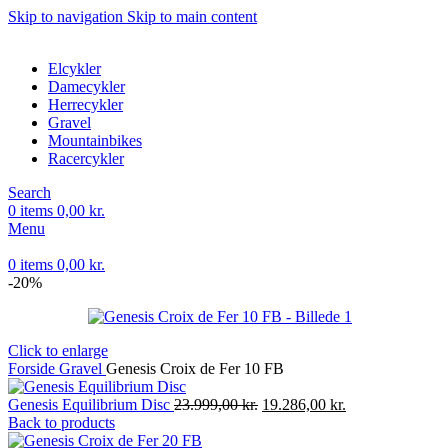
Skip to navigation
Skip to main content
Elcykler
Damecykler
Herrecykler
Gravel
Mountainbikes
Racercykler
Search
0
items
0,00
kr.
Menu
0
items
0,00
kr.
-20%
Click to enlarge
Forside
Gravel
Genesis Croix de Fer 10 FB
Den
Den
Genesis Equilibrium Disc
23.999,00
kr.
19.286,00
kr.
oprindelige
aktuelle
Back to products
pris
pris