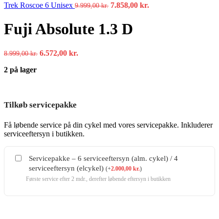
var:
Den
er:
Den
Trek Roscoe 6 Unisex
7.858,00
kr.
9.999,00
kr.
9.599,00 kr..
oprindelige
7.429,00 kr..
aktuelle
pris
pris
Fuji Absolute 1.3 D
var:
er:
9.999,00 kr..
7.858,00 kr..
Den
Den
6.572,00
kr.
8.999,00
kr.
oprindelige
aktuelle
2 på lager
pris
pris
var:
er:
8.999,00 kr..
6.572,00 kr..
Tilkøb servicepakke
Få løbende service på din cykel med vores servicepakke. Inkluderer
serviceeftersyn i butikken.
Servicepakke – 6 serviceeftersyn (alm. cykel) / 4
serviceeftersyn (elcykel)
(
+
2.000,00
kr.
)
Første service efter 2 mdr., derefter løbende eftersyn i butikken