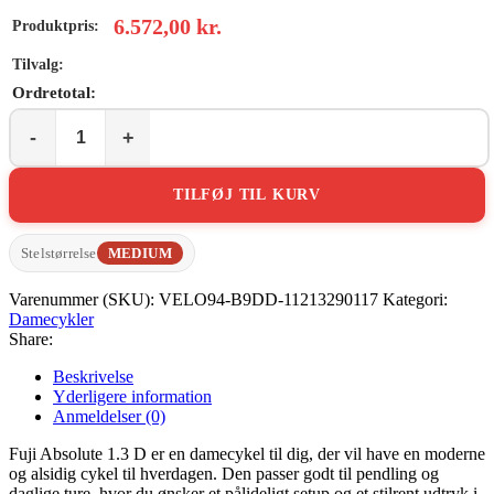
6.572,00
kr.
Fuji
Absolute
1.3
TILFØJ TIL KURV
D
antal
Stelstørrelse
MEDIUM
Varenummer (SKU):
VELO94-B9DD-11213290117
Kategori:
Damecykler
Share:
Beskrivelse
Yderligere information
Anmeldelser (0)
Fuji Absolute 1.3 D er en damecykel til dig, der vil have en moderne
og alsidig cykel til hverdagen. Den passer godt til pendling og
daglige ture, hvor du ønsker et pålideligt setup og et stilrent udtryk i