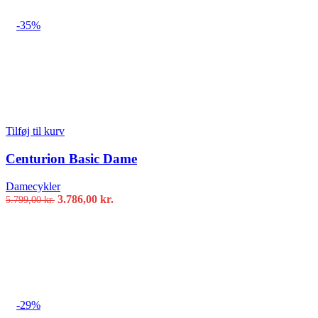
-35%
Tilføj til kurv
Centurion Basic Dame
Damecykler
Den
Den
3.786,00
kr.
5.799,00
kr.
oprindelige
aktuelle
pris
pris
var:
er:
5.799,00 kr..
3.786,00 kr..
-29%