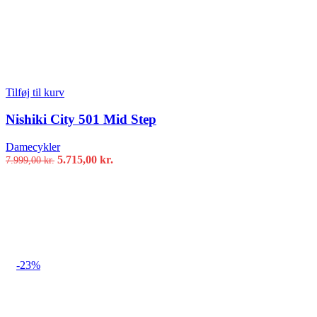
Tilføj til kurv
Nishiki City 501 Mid Step
Damecykler
Den
Den
5.715,00
kr.
7.999,00
kr.
oprindelige
aktuelle
pris
pris
var:
er:
7.999,00 kr..
5.715,00 kr..
-23%