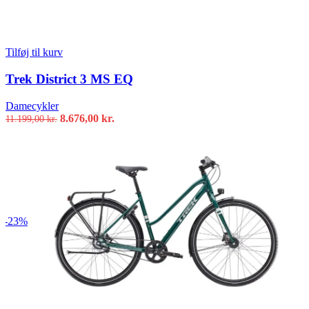
Tilføj til kurv
Trek District 3 MS EQ
Damecykler
Den
Den
8.676,00
kr.
11.199,00
kr.
oprindelige
aktuelle
pris
pris
var:
er:
11.199,00 kr..
8.676,00 kr..
-23%