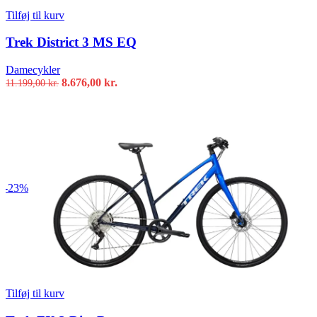
Tilføj til kurv
Trek District 3 MS EQ
Damecykler
Den
Den
8.676,00
kr.
11.199,00
kr.
oprindelige
aktuelle
pris
pris
var:
er:
11.199,00 kr..
8.676,00 kr..
-23%
Tilføj til kurv