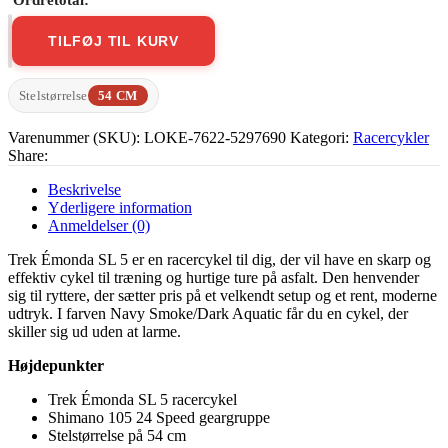
TILFØJ TIL KURV
Trek
Émonda
SL
Stelstørrelse
54 CM
5
antal
Varenummer (SKU):
LOKE-7622-5297690
Kategori:
Racercykler
Share:
Beskrivelse
Yderligere information
Anmeldelser (0)
Trek Émonda SL 5 er en racercykel til dig, der vil have en skarp og
effektiv cykel til træning og hurtige ture på asfalt. Den henvender
sig til ryttere, der sætter pris på et velkendt setup og et rent, moderne
udtryk. I farven Navy Smoke/Dark Aquatic får du en cykel, der
skiller sig ud uden at larme.
Højdepunkter
Trek Émonda SL 5 racercykel
Shimano 105 24 Speed geargruppe
Stelstørrelse på 54 cm