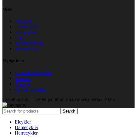
Menu
Elcykler
Damecykler
Herrecykler
Gravel
Mountainbikes
Racercykler
Vigtige links
Handelsbetingelser
Kontakt
Sitemap
Privatlivspolitik
Cykelrabat.dk – cykler på tilbud fra kvalitetsmærker
2026.
Search
Elcykler
Damecykler
Herrecykler