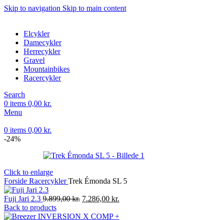
Skip to navigation
Skip to main content
Elcykler
Damecykler
Herrecykler
Gravel
Mountainbikes
Racercykler
Search
0
items
0,00
kr.
Menu
0
items
0,00
kr.
-24%
Click to enlarge
Forside
Racercykler
Trek Émonda SL 5
Den
Den
Fuji Jari 2.3
9.899,00
kr.
7.286,00
kr.
oprindelige
aktuelle
Back to products
pris
pris