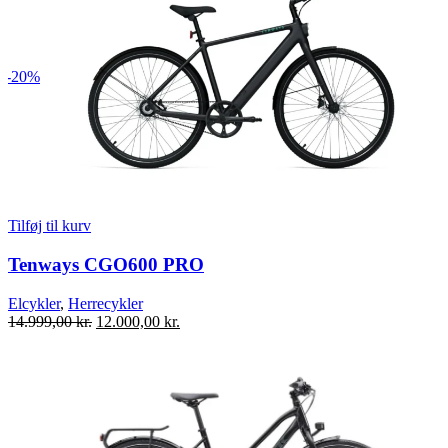
-20%
Tilføj til kurv
Tenways CGO600 PRO
Elcykler
,
Herrecykler
Den
Den
14.999,00
kr.
12.000,00
kr.
oprindelige
aktuelle
pris
pris
var:
er:
14.999,00 kr..
12.000,00 kr..