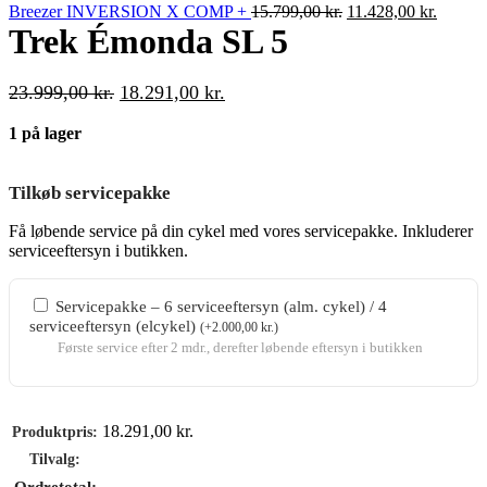
var:
er:
Den
Den
Breezer INVERSION X COMP +
15.799,00
kr.
11.428,00
kr.
9.899,00 kr..
7.286,00 kr..
oprindelige
aktuell
Trek Émonda SL 5
pris
pris
var:
er:
15.799,00 kr..
11.428,
Den
Den
23.999,00
kr.
18.291,00
kr.
oprindelige
aktuelle
1 på lager
pris
pris
var:
er:
23.999,00 kr..
18.291,00 kr..
Tilkøb servicepakke
Få løbende service på din cykel med vores servicepakke. Inkluderer
serviceeftersyn i butikken.
Servicepakke – 6 serviceeftersyn (alm. cykel) / 4
serviceeftersyn (elcykel)
(
+
2.000,00
kr.
)
Første service efter 2 mdr., derefter løbende eftersyn i butikken
18.291,00
kr.