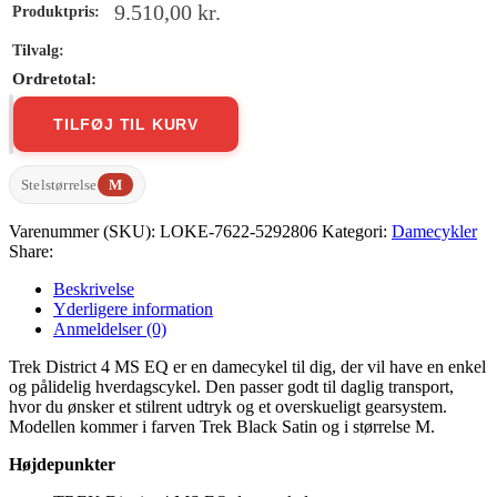
9.510,00
kr.
TILFØJ TIL KURV
Trek
District
4
Stelstørrelse
M
MS
EQ
Varenummer (SKU):
LOKE-7622-5292806
Kategori:
Damecykler
antal
Share:
Beskrivelse
Yderligere information
Anmeldelser (0)
Trek District 4 MS EQ er en damecykel til dig, der vil have en enkel
og pålidelig hverdagscykel. Den passer godt til daglig transport,
hvor du ønsker et stilrent udtryk og et overskueligt gearsystem.
Modellen kommer i farven Trek Black Satin og i størrelse M.
Højdepunkter