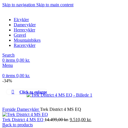
Skip to navigation
Skip to main content
Elcykler
Damecykler
Herrecykler
Gravel
Mountainbikes
Racercykler
Search
0
items
0,00
kr.
Menu
0
items
0,00
kr.
-34%
Click to enlarge
Forside
Damecykler
Trek District 4 MS EQ
Den
Den
Trek District 4 MS EQ
14.499,00
kr.
9.510,00
kr.
oprindelige
aktuelle
Back to products