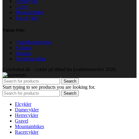
Herrecykler
Gravel
Mountainbikes
Racercykler
Vigtige links
Handelsbetingelser
Kontakt
Sitemap
Privatlivspolitik
Cykelrabat.dk – cykler på tilbud fra kvalitetsmærker
2026.
Search
Start typing to see products you are looking for.
Search
Elcykler
Damecykler
Herrecykler
Gravel
Mountainbikes
Racercykler