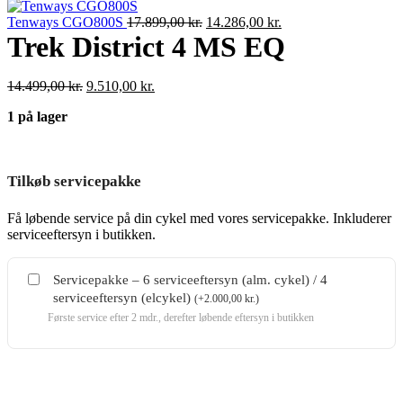
pris
pris
Den
var:
Den
er:
Tenways CGO800S
17.899,00
kr.
14.286,00
kr.
oprindelige
14.499,00 kr..
aktuelle
9.510,00 kr..
Trek District 4 MS EQ
pris
pris
var:
er:
Den
Den
14.499,00
kr.
9.510,00
kr.
17.899,00 kr..
14.286,00 kr..
oprindelige
aktuelle
1 på lager
pris
pris
var:
er:
14.499,00 kr..
9.510,00 kr..
Tilkøb servicepakke
Få løbende service på din cykel med vores servicepakke. Inkluderer
serviceeftersyn i butikken.
Servicepakke – 6 serviceeftersyn (alm. cykel) / 4
serviceeftersyn (elcykel)
(
+
2.000,00
kr.
)
Første service efter 2 mdr., derefter løbende eftersyn i butikken