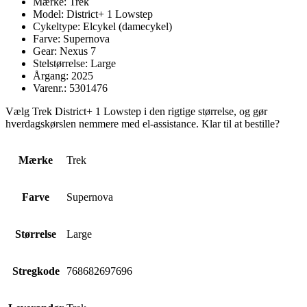
Mærke: Trek
Model: District+ 1 Lowstep
Cykeltype: Elcykel (damecykel)
Farve: Supernova
Gear: Nexus 7
Stelstørrelse: Large
Årgang: 2025
Varenr.: 5301476
Vælg Trek District+ 1 Lowstep i den rigtige størrelse, og gør
hverdagskørslen nemmere med el-assistance. Klar til at bestille?
Mærke
Trek
Farve
Supernova
Størrelse
Large
Stregkode
768682697696