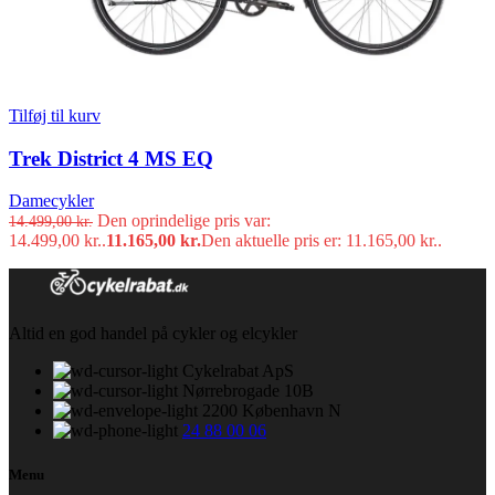
Tilføj til kurv
Trek District 4 MS EQ
Damecykler
Den oprindelige pris var:
14.499,00
kr.
14.499,00 kr..
11.165,00
kr.
Den aktuelle pris er: 11.165,00 kr..
Altid en god handel på cykler og elcykler
Cykelrabat ApS
Nørrebrogade 10B
2200 København N
24 88 00 06
Menu