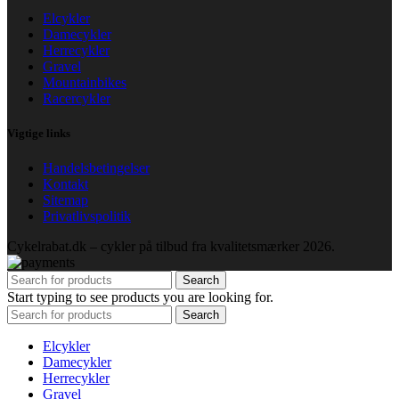
Elcykler
Damecykler
Herrecykler
Gravel
Mountainbikes
Racercykler
Vigtige links
Handelsbetingelser
Kontakt
Sitemap
Privatlivspolitik
Cykelrabat.dk – cykler på tilbud fra kvalitetsmærker
2026.
Search
Start typing to see products you are looking for.
Search
Elcykler
Damecykler
Herrecykler
Gravel