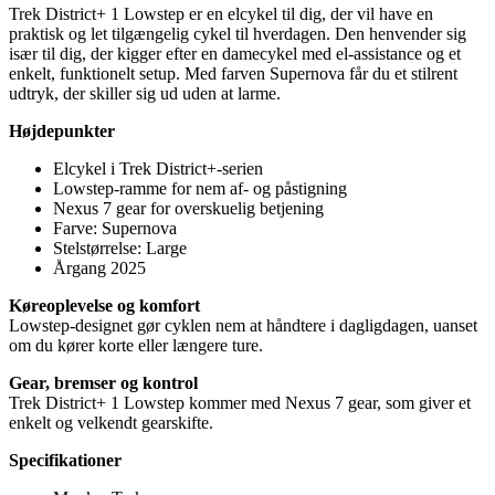
Trek District+ 1 Lowstep er en elcykel til dig, der vil have en
praktisk og let tilgængelig cykel til hverdagen. Den henvender sig
især til dig, der kigger efter en damecykel med el-assistance og et
enkelt, funktionelt setup. Med farven Supernova får du et stilrent
udtryk, der skiller sig ud uden at larme.
Højdepunkter
Elcykel i Trek District+-serien
Lowstep-ramme for nem af- og påstigning
Nexus 7 gear for overskuelig betjening
Farve: Supernova
Stelstørrelse: Large
Årgang 2025
Køreoplevelse og komfort
Lowstep-designet gør cyklen nem at håndtere i dagligdagen, uanset
om du kører korte eller længere ture.
Gear, bremser og kontrol
Trek District+ 1 Lowstep kommer med Nexus 7 gear, som giver et
enkelt og velkendt gearskifte.
Specifikationer