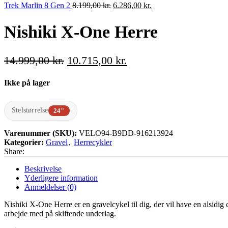
Den
var:
Den
er:
Trek Marlin 8 Gen 2
8.199,00
kr.
6.286,00
kr.
oprindelige
7.999,00 kr..
aktuelle
5.715,00 kr..
pris
pris
Nishiki X-One Herre
var:
er:
8.199,00 kr..
6.286,00 kr..
Den
Den
14.999,00
kr.
10.715,00
kr.
oprindelige
aktuelle
Ikke på lager
pris
pris
var:
er:
14.999,00 kr..
10.715,00 kr..
Stelstørrelse
24"
Varenummer (SKU):
VELO94-B9DD-916213924
Kategorier:
Gravel
,
Herrecykler
Share:
Beskrivelse
Yderligere information
Anmeldelser (0)
Nishiki X-One Herre er en gravelcykel til dig, der vil have en alsidig 
arbejde med på skiftende underlag.