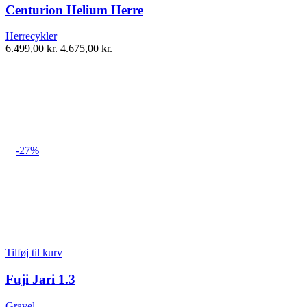
Centurion Helium Herre
Herrecykler
Den
Den
6.499,00
kr.
4.675,00
kr.
oprindelige
aktuelle
pris
pris
var:
er:
6.499,00 kr..
4.675,00 kr..
-27%
Tilføj til kurv
Fuji Jari 1.3
Gravel