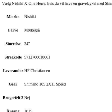
Vælg Nishiki X-One Herre, hvis du vil have en gravelcykel med Shiman
Mærke
Nishiki
Farve
Mørkegrå
Størrelse
24"
Stregkode
5712700018661
Leverandør
HF Christiansen
Gear
Shimano 105 2X11 Speed
Brugerfelt 2
Nej
Årgang
2025