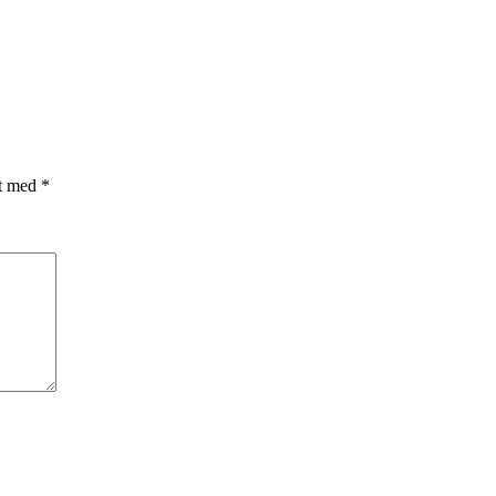
et med
*