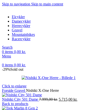
Skip to navigation
Skip to main content
Elcykler
Damecykler
Herrecykler
Gravel
Mountainbikes
Racercykler
Search
0
items
0,00
kr.
Menu
0
items
0,00
kr.
-29%
Sold out
Click to enlarge
Forside
Gravel
Nishiki X-One Herre
Den
Den
Nishiki City 501 Dame
7.999,00
kr.
5.715,00
kr.
oprindelige
aktuelle
Back to products
pris
pris