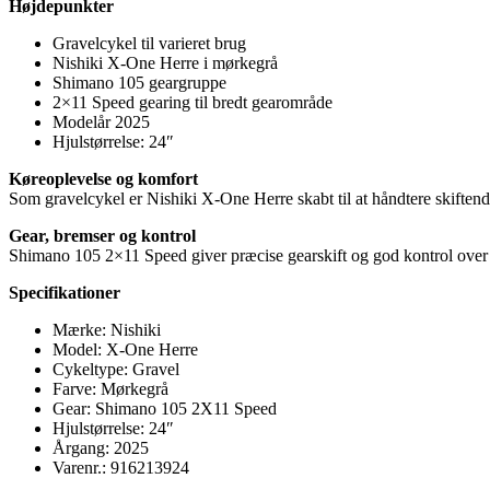
Højdepunkter
Gravelcykel til varieret brug
Nishiki X-One Herre i mørkegrå
Shimano 105 geargruppe
2×11 Speed gearing til bredt gearområde
Modelår 2025
Hjulstørrelse: 24″
Køreoplevelse og komfort
Som gravelcykel er Nishiki X-One Herre skabt til at håndtere skiftend
Gear, bremser og kontrol
Shimano 105 2×11 Speed giver præcise gearskift og god kontrol over t
Specifikationer
Mærke: Nishiki
Model: X-One Herre
Cykeltype: Gravel
Farve: Mørkegrå
Gear: Shimano 105 2X11 Speed
Hjulstørrelse: 24″
Årgang: 2025
Varenr.: 916213924