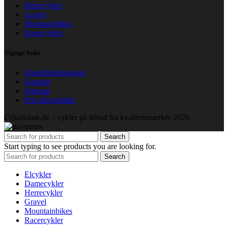
Herrecykler
Gravel
Mountainbikes
Racercykler
Vigtige links
Handelsbetingelser
Kontakt
Sitemap
Privatlivspolitik
Cykelrabat.dk – cykler på tilbud fra kvalitetsmærker
2026.
Search
Start typing to see products you are looking for.
Search
Elcykler
Damecykler
Herrecykler
Gravel
Mountainbikes
Racercykler