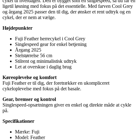
cykel til hverdagen. Den er bygget som en singlespeed, så du får en
ligetil løsning med fokus på det essentielle. Med farven Cool Grey
og årgang 2025 passer den til dig, der ønsker et rent udtryk og en
cykel, der er nem at vælge.
Højdepunkter
Fuji Feather herrecykel i Cool Grey
Singlespeed gear for enkel betjening
Årgang 2025
Stelstørrelse 56 cm
Stilrent og minimalistisk udtryk
Let at overskue i daglig brug
Køreoplevelse og komfort
Fuji Feather er til dig, der foretrækker en ukompliceret
cykeloplevelse med fokus på det basale.
Gear, bremser og kontrol
Singlespeed-opsætningen giver en enkel og direkte måde at cykle
på.
Specifikationer
Mærke: Fuji
Model: Feather