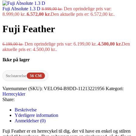
Fuji Absolute 1.3 D
Den oprindelige pris var:
8.999,00
kr.
8.999,00 kr..
6.572,00
kr.
Den aktuelle pris er: 6.572,00 kr..
Fuji Feather
Den oprindelige pris var: 6.199,00 kr..
4.500,00
kr.
Den
6.199,00
kr.
aktuelle pris er: 4.500,00 kr..
Ikke på lager
Stelstørrelse
56 CM
Varenummer (SKU):
VELO94-B9DD-11213221956
Kategori:
Herrecykler
Share:
Beskrivelse
Yderligere information
Anmeldelser (0)
Fuji Feather er en herrecykel til dig, der vil have en enkel og stilren