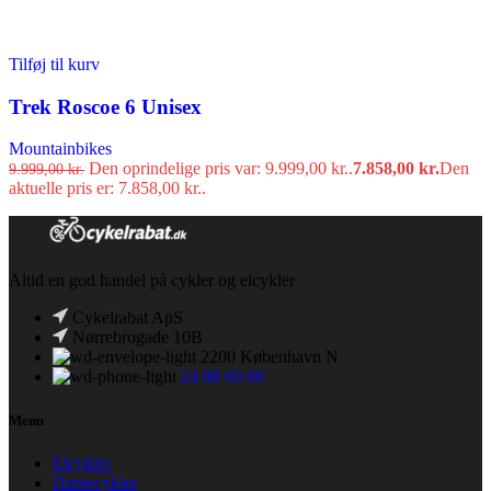
Tilføj til kurv
Trek Roscoe 6 Unisex
Mountainbikes
Den oprindelige pris var: 9.999,00 kr..
7.858,00
kr.
Den
9.999,00
kr.
aktuelle pris er: 7.858,00 kr..
Altid en god handel på cykler og elcykler
Cykelrabat ApS
Nørrebrogade 10B
2200 København N
24 88 00 06
Menu
Elcykler
Damecykler