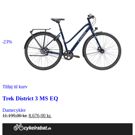
oprindelige
aktuelle
pris
pris
var:
er:
11.199,00 kr..
8.676,00 kr..
-23%
Tilføj til kurv
Trek District 3 MS EQ
Damecykler
Den
Den
11.199,00
kr.
8.676,00
kr.
oprindelige
aktuelle
pris
pris
var:
er: