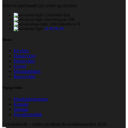
11.199,00 kr..
8.676,00 kr..
Altid en god handel på cykler og elcykler
Cykelrabat ApS
Nørrebrogade 10B
2200 København N
24 88 00 06
Menu
Elcykler
Damecykler
Herrecykler
Gravel
Mountainbikes
Racercykler
Vigtige links
Handelsbetingelser
Kontakt
Sitemap
Privatlivspolitik
Cykelrabat.dk – cykler på tilbud fra kvalitetsmærker
2026.