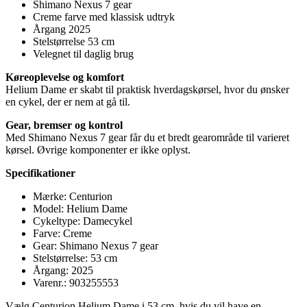
Shimano Nexus 7 gear
Creme farve med klassisk udtryk
Årgang 2025
Stelstørrelse 53 cm
Velegnet til daglig brug
Køreoplevelse og komfort
Helium Dame er skabt til praktisk hverdagskørsel, hvor du ønsker
en cykel, der er nem at gå til.
Gear, bremser og kontrol
Med Shimano Nexus 7 gear får du et bredt gearområde til varieret
kørsel. Øvrige komponenter er ikke oplyst.
Specifikationer
Mærke: Centurion
Model: Helium Dame
Cykeltype: Damecykel
Farve: Creme
Gear: Shimano Nexus 7 gear
Stelstørrelse: 53 cm
Årgang: 2025
Varenr.: 903255553
Vælg Centurion Helium Dame i 53 cm, hvis du vil have en