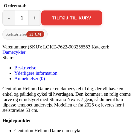
TILFØJ TIL KURV
Centurion
Helium
Dame
Stelstørrelse
53 CM
antal
Varenummer (SKU):
LOKE-7622-903255553
Kategori:
Damecykler
Share:
Beskrivelse
Yderligere information
Anmeldelser (0)
Centurion Helium Dame er en damecykel til dig, der vil have en
enkel og pålidelig cykel til hverdagen. Den kommer i en rolig creme
farve og er udstyret med Shimano Nexus 7 gear, så du nemt kan
tilpasse tempoet undervejs. Modellen er fra 2025 og leveres her i
stelstørrelse 53 cm.
Højdepunkter
Centurion Helium Dame damecykel