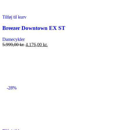
Tilføj til kurv
Breezer Downtown EX ST
Damecykler
Den
Den
5.999,00
kr.
4.176,00
kr.
oprindelige
aktuelle
pris
pris
var:
er:
5.999,00 kr..
4.176,00 kr..
-28%