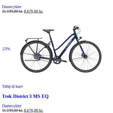
Damecykler
Den
Den
11.199,00
kr.
8.676,00
kr.
oprindelige
aktuelle
pris
pris
var:
er:
11.199,00 kr..
8.676,00 kr..
-23%
Tilføj til kurv
Trek District 3 MS EQ
Damecykler
Den
Den
11.199,00
kr.
8.676,00
kr.