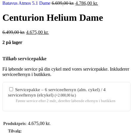
var:
Den
er:
Den
Batavus Atmos 5.1 Dame
6.699,00
kr.
4.786,00
kr.
6.499,00 kr..
oprindelige
4.675,00 kr..
aktuelle
pris
pris
Centurion Helium Dame
var:
er:
6.699,00 kr..
4.786,00 kr..
Den
Den
6.499,00
kr.
4.675,00
kr.
oprindelige
aktuelle
2 på lager
pris
pris
var:
er:
6.499,00 kr..
4.675,00 kr..
Tilkøb servicepakke
Få løbende service på din cykel med vores servicepakke. Inkluderer
serviceeftersyn i butikken.
Servicepakke – 6 serviceeftersyn (alm. cykel) / 4
serviceeftersyn (elcykel)
(
+
2.000,00
kr.
)
Første service efter 2 mdr., derefter løbende eftersyn i butikken
4.675,00
kr.