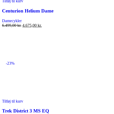
Tilføj til kurv
Centurion Helium Dame
Damecykler
Den
Den
6.499,00
kr.
4.675,00
kr.
oprindelige
aktuelle
pris
pris
var:
er:
6.499,00 kr..
4.675,00 kr..
-23%
Tilføj til kurv
Trek District 3 MS EQ