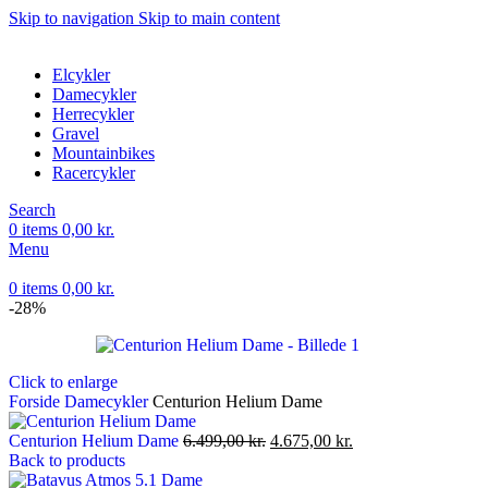
Skip to navigation
Skip to main content
Elcykler
Damecykler
Herrecykler
Gravel
Mountainbikes
Racercykler
Search
0
items
0,00
kr.
Menu
0
items
0,00
kr.
-28%
Click to enlarge
Forside
Damecykler
Centurion Helium Dame
Den
Den
Centurion Helium Dame
6.499,00
kr.
4.675,00
kr.
oprindelige
aktuelle
Back to products
pris
pris