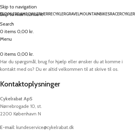
Skip to navigation
Skip to main content
ELCYKLER
DAMECYKLER
HERRECYKLER
GRAVEL
MOUNTAINBIKES
RACERCYKLER
Search
0
items
0,00
kr.
Menu
0
items
0,00
kr.
Har du spørgsmål, brug for hjælp eller ønsker du at komme i
kontakt med os? Du er altid velkommen til at skrive til os.
Kontaktoplysninger
Cykelrabat ApS
Nørrebrogade 10, st.
2200 København N
E-mail:
kundeservice@cykelrabat.dk