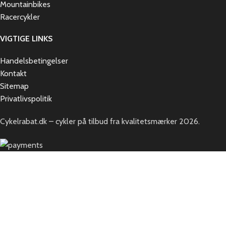
Mountainbikes
Racercykler
VIGTIGE LINKS
Handelsbetingelser
Kontakt
Sitemap
Privatlivspolitik
Cykelrabat.dk – cykler på tilbud fra kvalitetsmærker
2026.
Gode tilbud på Tenways - Spar minimum 20 %
Search
Start typing to see products you are looking for.