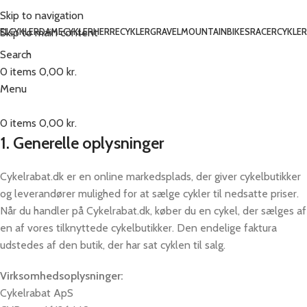
Skip to navigation
Skip to main content
ELCYKLER
DAMECYKLER
HERRECYKLER
GRAVEL
MOUNTAINBIKES
RACERCYKLER
Search
0
items
0,00
kr.
Menu
0
items
0,00
kr.
1. Generelle oplysninger
Cykelrabat.dk er en online markedsplads, der giver cykelbutikker
og leverandører mulighed for at sælge cykler til nedsatte priser.
Når du handler på Cykelrabat.dk, køber du en cykel, der sælges af
en af vores tilknyttede cykelbutikker. Den endelige faktura
udstedes af den butik, der har sat cyklen til salg.
Virksomhedsoplysninger:
Cykelrabat ApS