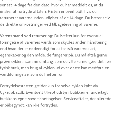
senest 14 dage fra den dato, hvor du har meddelt os, at du
ønsker at fortryde aftalen. Fristen er overholdt, hvis du
returnerer varerne inden udløbet af de 14 dage. Du bærer selv
de direkte omkostninger ved tilbagelevering af varerne.
Varens stand ved returnering:
Du hæfter kun for eventuel
forringelse af varernes værdi, som skyldes anden håndtering,
end hvad der er nødvendigt for at fastslå varernes art,
egenskaber og den måde, de fungerer på. Du må altså gerne
prøve cyklen i samme omfang, som du ville kunne gøre det i en
fysisk butik, men brug af cyklen ud over dette kan medføre en
værdiforringelse, som du hæfter for.
Fortrydelsesretten gælder kun for selve cyklen købt via
Cykelrabat.dk. Eventuelt tilkøbt udstyr i butikken er underlagt
butikkens egne handelsbetingelser. Serviceaftaler, der allerede
er påbegyndt, kan ikke fortrydes.