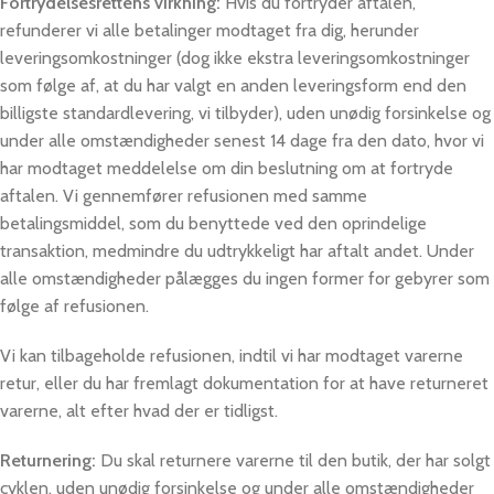
Fortrydelsesrettens virkning:
Hvis du fortryder aftalen,
refunderer vi alle betalinger modtaget fra dig, herunder
leveringsomkostninger (dog ikke ekstra leveringsomkostninger
som følge af, at du har valgt en anden leveringsform end den
billigste standardlevering, vi tilbyder), uden unødig forsinkelse og
under alle omstændigheder senest 14 dage fra den dato, hvor vi
har modtaget meddelelse om din beslutning om at fortryde
aftalen. Vi gennemfører refusionen med samme
betalingsmiddel, som du benyttede ved den oprindelige
transaktion, medmindre du udtrykkeligt har aftalt andet. Under
alle omstændigheder pålægges du ingen former for gebyrer som
følge af refusionen.
Vi kan tilbageholde refusionen, indtil vi har modtaget varerne
retur, eller du har fremlagt dokumentation for at have returneret
varerne, alt efter hvad der er tidligst.
Returnering:
Du skal returnere varerne til den butik, der har solgt
cyklen, uden unødig forsinkelse og under alle omstændigheder