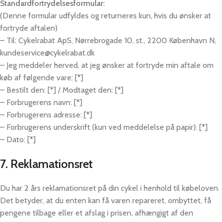
Standardfortrydelsesformular:
(Denne formular udfyldes og returneres kun, hvis du ønsker at
fortryde aftalen)
– Til: Cykelrabat ApS, Nørrebrogade 10, st., 2200 København N,
kundeservice@cykelrabat.dk
– Jeg meddeler herved, at jeg ønsker at fortryde min aftale om
køb af følgende vare: [*]
– Bestilt den: [*] / Modtaget den: [*]
– Forbrugerens navn: [*]
– Forbrugerens adresse: [*]
– Forbrugerens underskrift (kun ved meddelelse på papir): [*]
– Dato: [*]
7. Reklamationsret
Du har 2 års reklamationsret på din cykel i henhold til købeloven.
Det betyder, at du enten kan få varen repareret, ombyttet, få
pengene tilbage eller et afslag i prisen, afhængigt af den